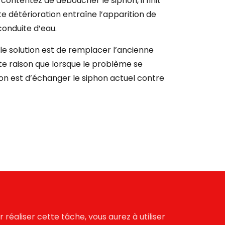
s contentez de
déboucher le siphon
, il finit
te détérioration entraîne l’apparition de
conduite d’eau.
ule solution est de remplacer l’ancienne
tte raison que lorsque le problème se
ion est d’échanger le siphon actuel contre
éaliser cette tâche, vous aurez à utiliser