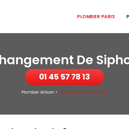
PLOMBIER PARIS
P
hangement De Siph
01 45 57 78 13
Plombier Artisan
>
Changement De Siphon