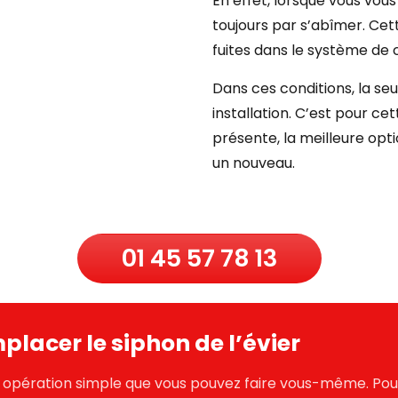
En effet, lorsque vous vou
toujours par s’abîmer. Cet
fuites dans le système de 
Dans ces conditions, la se
installation. C’est pour ce
présente, la meilleure opt
un nouveau.
01 45 57 78 13
mplacer le siphon de l’évier
 opération simple que vous pouvez faire vous-même. Pour r