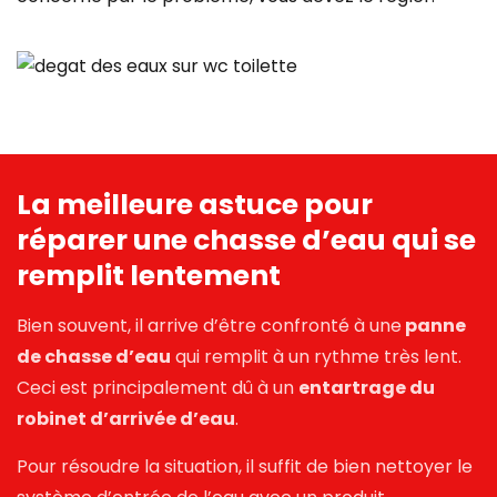
La meilleure astuce pour
réparer une chasse d’eau qui se
remplit lentement
Bien souvent, il arrive d’être confronté à une
panne
de chasse d’eau
qui remplit à un rythme très lent.
Ceci est principalement dû à un
entartrage du
robinet d’arrivée d’eau
.
Pour
résoudre la situation
, il suffit de bien nettoyer le